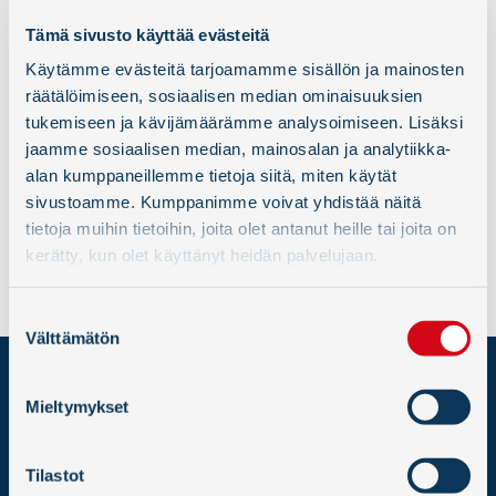
2.3.2026
Tämä sivusto käyttää evästeitä
Valtatie 25:n parantaminen etenee – merkittävä
Käytämme evästeitä tarjoamamme sisällön ja mainosten
infrahanke Uudellamaalla
räätälöimiseen, sosiaalisen median ominaisuuksien
Lue lisää ›
tukemiseen ja kävijämäärämme analysoimiseen. Lisäksi
jaamme sosiaalisen median, mainosalan ja analytiikka-
17.2.2026
alan kumppaneillemme tietoja siitä, miten käytät
Hangö hamn hade ett stabilt 2025
sivustoamme. Kumppanimme voivat yhdistää näitä
Lue lisää ›
tietoja muihin tietoihin, joita olet antanut heille tai joita on
kerätty, kun olet käyttänyt heidän palvelujaan.
Suostumuksen
Välttämätön
valinta
HANGON SATAMA –
Mieltymykset
HANGÖ HAMN OY AB
Länsisatama, 10900 Hanko
Y-tunnus 2586251-2
Tilastot