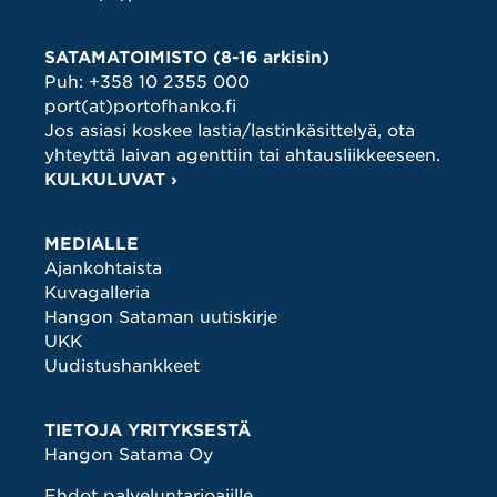
SATAMATOIMISTO (8-16 arkisin)
Puh:
+358 10 2355 000
port(at)portofhanko.fi
Jos asiasi koskee lastia/lastinkäsittelyä, ota
yhteyttä laivan agenttiin tai ahtausliikkeeseen.
KULKULUVAT ›
MEDIALLE
Ajankohtaista
Kuvagalleria
Hangon Sataman uutiskirje
UKK
Uudistushankkeet
TIETOJA YRITYKSESTÄ
Hangon Satama Oy
Ehdot palveluntarjoajille