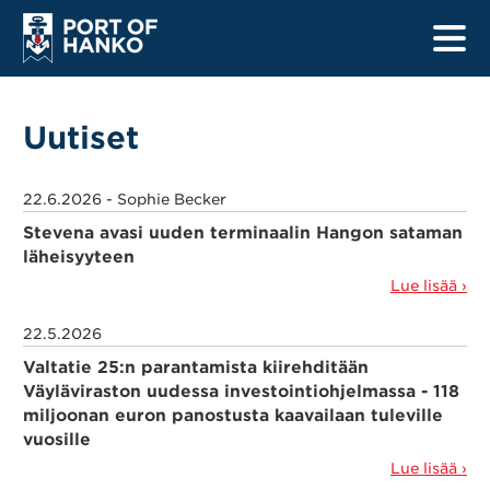
Uutiset
Etusivu
22.6.2026
-
Sophie Becker
Satamat
Stevena avasi uuden terminaalin Hangon sataman
läheisyyteen
Laivalistat
Lue lisää ›
Turvallisuus
22.5.2026
Valtatie 25:n parantamista kiirehditään
Tietoa kuljettajille
Väyläviraston uudessa investointiohjelmassa - 118
miljoonan euron panostusta kaavailaan tuleville
Tietoa merenkulkijoille
vuosille
Lue lisää ›
Uudistushankkeet