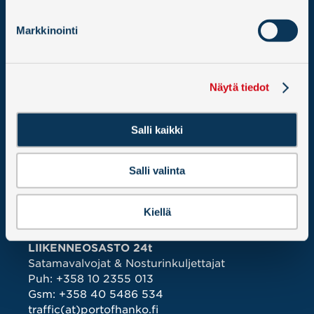
LASKUTUSTIEDOT
Markkinointi
Hangon Satama – Hangö Hamn Oy Ab
PL 12
02066 DOCUSCAN
KAIKKI YHTEYSTIEDOT ›
Näytä tiedot
Salli kaikki
Salli valinta
Kiellä
LIIKENNEOSASTO 24t
Satamavalvojat & Nosturinkuljettajat
Puh:
+358 10 2355 013
Gsm:
+358 40 5486 534
traffic(at)portofhanko.fi