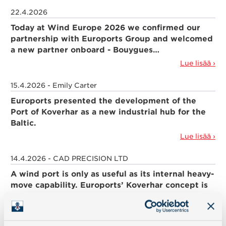
22.4.2026
Yhteystiedot
Today at Wind Europe 2026 we confirmed our
partnership with Euroports Group and welcomed
a new partner onboard - Bouygues…
Lue lisää ›
Suomeksi
15.4.2026
-
Emily Carter
Euroports presented the development of the
Port of Koverhar as a new industrial hub for the
Baltic.
Lue lisää ›
14.4.2026
-
CAD PRECISION LTD
A wind port is only as useful as its internal heavy-
move capability. Euroports’ Koverhar concept is
interesting because it focuses…
Lue lisää ›