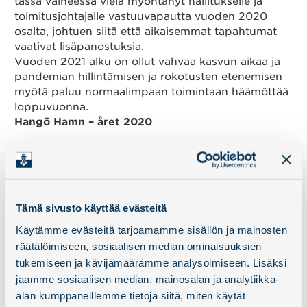
tässä vaiheessa vielä myöntänyt hallitukselle ja
toimitusjohtajalle vastuuvapautta vuoden 2020
osalta, johtuen siitä että aikaisemmat tapahtumat
vaativat lisäpanostuksia.
Vuoden 2021 alku on ollut vahvaa kasvun aikaa ja
pandemian hillintämisen ja rokotusten etenemisen
myötä paluu normaalimpaan toimintaan häämöttää
loppuvuonna.
Hangö Hamn – året 2020
Hangö Hamns verksamhet var under corona
undantagsåret 2020 stabil. Även om pandemin
inverkade starkt på Finlands ekonomi och därmed
även på hamnverksamheten så hölls hamnen
rullande hela året. Bortfallet av DFDS samt
Tämä sivusto käyttää evästeitä
bilimporten stod för de största minskningarna.
Käytämme evästeitä tarjoamamme sisällön ja mainosten
Totalvolymen gods blev 4,9 miljoner ton. År 2019
räätälöimiseen, sosiaalisen median ominaisuuksien
hanterades 6,2 miljoner ton, ett betydande projekt
tukemiseen ja kävijämäärämme analysoimiseen. Lisäksi
det året var Nord Stream 2. Omsättnigen blev 12,5
jaamme sosiaalisen median, mainosalan ja analytiikka-
M€ (2019: 18,0 M€) och rörelseresultatet landade
alan kumppaneillemme tietoja siitä, miten käytät
på 1,9 M€. Årets totala resultat blev på noll. Under