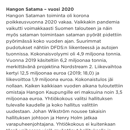
Hangon Satama – vuosi 2020
Yhteystiedot
Hangon Sataman toiminta oli korona
poikkeusvuonna 2020 vakaa. Vaikkakin pandemia
vaikutti voimakkaasti Suomen talouteen ja näin
myös sataman toimintaan sataman pyörät pidettiin
Suomeksi
pyörimässä koko vuoden ajan. Suurimmat
pudotukset nähtiin DFDS:n liikenteessä ja autojen
tuonnissa. Kokonaisvolyymi oli 4,9 miljoona tonnia.
Vuonna 2019 käsiteltiin 6,2 miljoonaa tonnia,
merkittävänä projektina Nordstream 2. Liikevaihtoa
kertyi 12,5 miljoonaa euroa (2019; 18,0) ja
liikevoittoa 1,9 miljoona euroa. Kokonaistulos jäi
nollaan. Kaiken kaikkiaan vuoden aikana tuloutettiin
omistaja Hangon Kaupungille eri maksuina noin 3,5
miljoonaa euroa. Yhtiökokous valitsi hallituksen
tulevalle kaudelle ja koko hallitus valittiin
uudestaan. Johan Wikström nousee takaisin
hallituksen johtoon ja Henry Holm jatkaa
varapuheenjohtajana. Yhtiökokous ei kuitenkaan