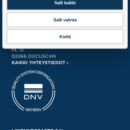
HANGON SATAMA –
Salli kaikki
HANGÖ HAMN OY AB
Länsisatama, 10900 Hanko
Salli valinta
Y-tunnus 2586251-2
Kiellä
LASKUTUSTIEDOT
Hangon Satama – Hangö Hamn Oy Ab
PL 12
02066 DOCUSCAN
KAIKKI YHTEYSTIEDOT ›