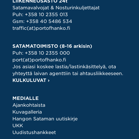
LIIKENNEOSASTO 24t
Satamavalvojat & Nosturinkuljettajat
Puh:
+358 10 2355 013
Gsm:
+358 40 5486 534
traffic(at)portofhanko.fi
SATAMATOIMISTO (8-16 arkisin)
Puh:
+358 10 2355 000
port(at)portofhanko.fi
Jos asiasi koskee lastia/lastinkäsittelyä, ota
yhteyttä laivan agenttiin tai ahtausliikkeeseen.
KULKULUVAT ›
MEDIALLE
Ajankohtaista
Kuvagalleria
Hangon Sataman uutiskirje
UKK
Uudistushankkeet