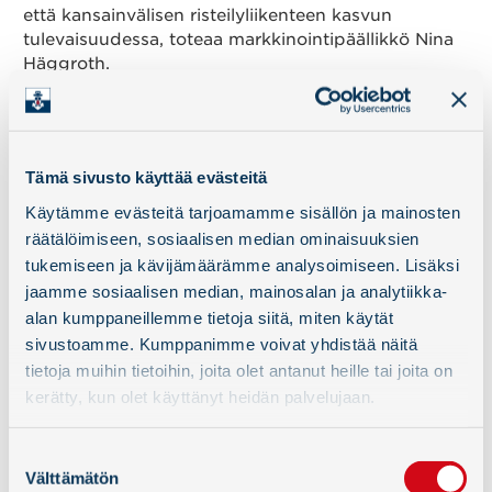
että kansainvälisen risteilyliikenteen kasvun
tulevaisuudessa, toteaa markkinointipäällikkö Nina
Häggroth.
Lisätietoja:
Taru Keronen, toimitusjohtaja, Eckerö Line, puh.
050 66 209
Tämä sivusto käyttää evästeitä
Anders Ahlvik, toimitusjohtaja, Hangon Satama Oy,
Käytämme evästeitä tarjoamamme sisällön ja mainosten
puh. 050 511 6323
räätälöimiseen, sosiaalisen median ominaisuuksien
tukemiseen ja kävijämäärämme analysoimiseen. Lisäksi
jaamme sosiaalisen median, mainosalan ja analytiikka-
alan kumppaneillemme tietoja siitä, miten käytät
sivustoamme. Kumppanimme voivat yhdistää näitä
tietoja muihin tietoihin, joita olet antanut heille tai joita on
kerätty, kun olet käyttänyt heidän palvelujaan.
Suostumuksen
Välttämätön
valinta