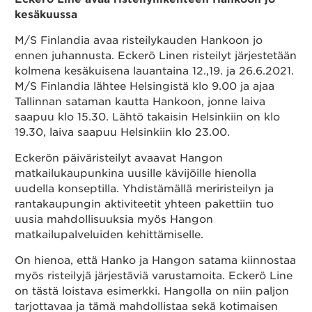
kesäkuussa
Yhteystiedot
M/S Finlandia avaa risteilykauden Hankoon jo
ennen juhannusta. Eckerö Linen risteilyt järjestetään
kolmena kesäkuisena lauantaina 12.,19. ja 26.6.2021.
M/S Finlandia lähtee Helsingistä klo 9.00 ja ajaa
Suomeksi
Tallinnan sataman kautta Hankoon, jonne laiva
saapuu klo 15.30. Lähtö takaisin Helsinkiin on klo
19.30, laiva saapuu Helsinkiin klo 23.00.
Eckerön päiväristeilyt avaavat Hangon
matkailukaupunkina uusille kävijöille hienolla
uudella konseptilla. Yhdistämällä meriristeilyn ja
rantakaupungin aktiviteetit yhteen pakettiin tuo
uusia mahdollisuuksia myös Hangon
matkailupalveluiden kehittämiselle.
On hienoa, että Hanko ja Hangon satama kiinnostaa
myös risteilyjä järjestäviä varustamoita. Eckerö Line
on tästä loistava esimerkki. Hangolla on niin paljon
tarjottavaa ja tämä mahdollistaa sekä kotimaisen