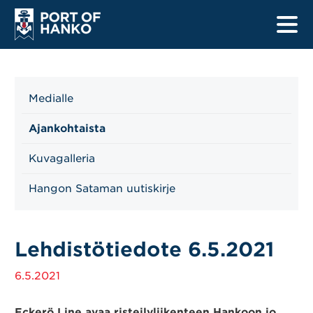
Medialle
Etusivu
Ajankohtaista
Satamat
Kuvagalleria
Laivalistat
Hangon Sataman uutiskirje
Turvallisuus
Lehdistötiedote 6.5.2021
Tietoa kuljettajille
6.5.2021
Tietoa merenkulkijoille
Uudistushankkeet
Eckerö Line avaa risteilyliikenteen Hankoon jo