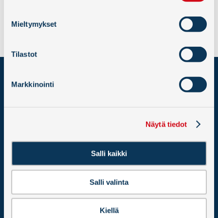
« Takaisin
Mieltymykset
Tilastot
HANGON SATAMA –
Markkinointi
HANGÖ HAMN OY AB
Länsisatama, 10900 Hanko
Y-tunnus 2586251-2
Näytä tiedot
LASKUTUSTIEDOT
Hangon Satama – Hangö Hamn Oy Ab
Salli kaikki
PL 12
02066 DOCUSCAN
Salli valinta
KAIKKI YHTEYSTIEDOT ›
Kiellä