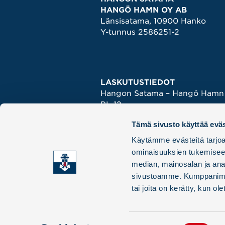
HANGÖ HAMN OY AB
Länsisatama, 10900 Hanko
Y-tunnus 2586251-2
LASKUTUSTIEDOT
Hangon Satama – Hangö Hamn
PL 12
02066 DOCUSCAN
Tämä sivusto käyttää eväs
KAIKKI YHTEYSTIEDOT ›
Käytämme evästeitä tarjoa
ominaisuuksien tukemisee
median, mainosalan ja anal
sivustoamme. Kumppanimme v
tai joita on kerätty, kun ol
Suostumuksen