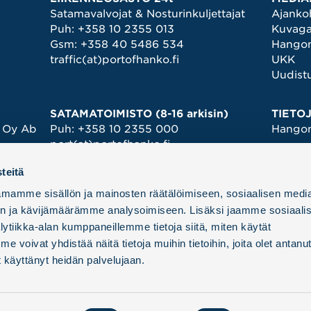
Satamavalvojat & Nosturinkuljettajat
Ajanko
Puh:
+358 10 2355 013
Kuvagal
Gsm:
+358 40 5486 534
Hangon
traffic(at)portofhanko.fi
UKK
Uudist
SATAMATOIMISTO (8-16 arkisin)
TIETO
 Oy Ab
Puh:
+358 10 2355 000
Hango
port(at)portofhanko.fi
Ehdot p
Jos asiasi koskee
Hinnas
teitä
lastia/lastinkäsittelyä, ota
Juhlav
yhteyttä laivan agenttiin tai
mamme sisällön ja mainosten räätälöimiseen, sosiaalisen medi
Saavut
ahtausliikkeeseen.
n ja kävijämäärämme analysoimiseen. Lisäksi jaamme sosiaali
Tietosu
KULKULUVAT ›
ytiikka-alan kumppaneillemme tietoja siitä, miten käytät
Yhteis
oivat yhdistää näitä tietoja muihin tietoihin, joita olet antanut 
Yhteist
et käyttänyt heidän palvelujaan.
Histori
Hangon
Organi
Hallitu