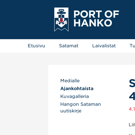
Etusivu
Satamat
Laivalistat
Tu
S
Medialle
Ajankohtaista
4
Kuvagalleria
Hangon Sataman
4.
uutiskirje
Li