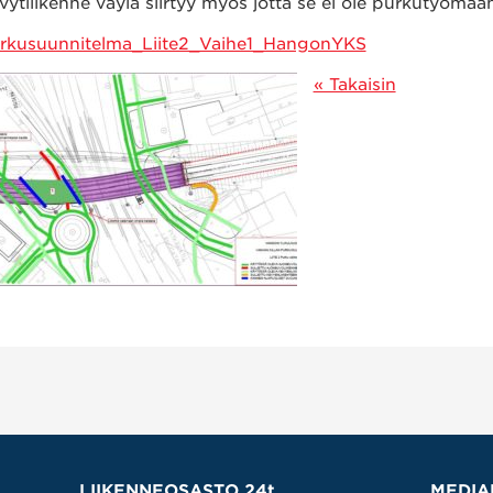
vytliikenne väylä siirtyy myös jotta se ei ole purkutyömaan
rkusuunnitelma_Liite2_Vaihe1_HangonYKS
« Takaisin
LIIKENNEOSASTO 24t
MEDIA