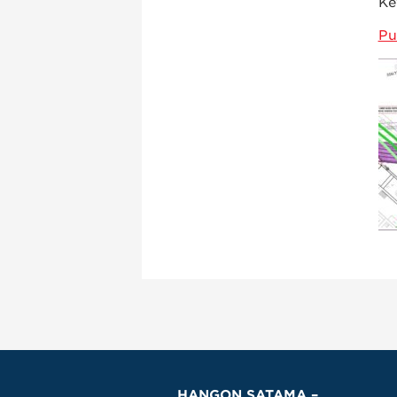
Ke
Pu
HANGON SATAMA –