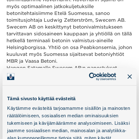
myös optimaalinen jatkokuljetuksille
betonitehtaisiimme Etelä Suomessa, sanoo
toimitusjohtaja Ludwig Zetterström, Swecem AB.
Swecem AB on keskittynyt betonivalmistukseen
tarvittavan sidosaineen kauppaan ja yhtiöllä on tällä
hetkellä terminaali betonin valmistus-aineille
Helsingborgissa. Yhtiö on osa Peabkonsernia, johon
kuuluvat myös Suomessa sijaitsevat betoniyhtiöt
MBR ja Vaasa Betoni.
Hangon Satamalle Swecem AB:n panostukset
merkitsevät varsinaisen satamatoiminnan
aloittamista Koverharissa. Hangon Satama Oy:n ja
ruotsalaisen Swecem AB:n sopimuksen
allekirjoittamisen myötä, säännölliset
Tämä sivusto käyttää evästeitä
merikuljetukset Koverhariin alkavat. Toiminnan
Käytämme evästeitä tarjoamamme sisällön ja mainosten
aloittamista edeltää Swecem AB:n merkittävät
räätälöimiseen, sosiaalisen median ominaisuuksien
investoinnit Koverharissa. Tavaramäärät tulevat
nykysuunnitelmien mukaan olevan merkittävät
tukemiseen ja kävijämäärämme analysoimiseen. Lisäksi
muutaman vuoden sisällä, Hangon Satama Oy:n
jaamme sosiaalisen median, mainosalan ja analytiikka-
toimitusjohtaja Anders Ahlvik toteaa.
alan kumppaneillemme tietoja siitä, miten käytät