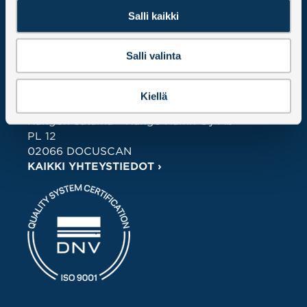
Salli kaikki
HANGON SATAMA –
HANGÖ HAMN OY AB
Länsisatama, 10900 Hanko
Salli valinta
Y-tunnus 2586251-2
Kiellä
LASKUTUSTIEDOT
Hangon Satama – Hangö Hamn Oy Ab
PL 12
02066 DOCUSCAN
KAIKKI YHTEYSTIEDOT ›