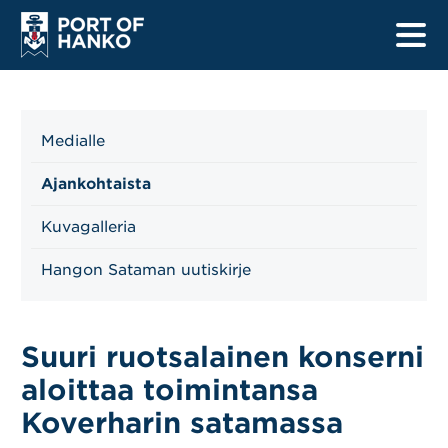
Medialle
Etusivu
Ajankohtaista
Satamat
Kuvagalleria
Laivalistat
Hangon Sataman uutiskirje
Turvallisuus
Suuri ruotsalainen konserni
Tietoa kuljettajille
aloittaa toimintansa
Tietoa merenkulkijoille
Koverharin satamassa
Uudistushankkeet