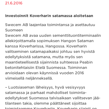
21.6.2016
Yhteystiedot
Investoinnit Koverharin satamassa aloitetaan
Swecem AB laajentaa toimintansa ja asettautuu
Suomeen
Suomeksi
Swecem AB avaa uuden sementtituontiterminaalin
allekirjoittamalla sopimuksen Hangon Sataman
kanssa Koverharissa, Hangossa. Koverharin
valitseminen satamapaikaksi johtuu sen hyvistä
edellytyksistä satamana, mutta myös sen
maantieteellisestä sijainnista suhteessa Peabin
betonitehtaisiin Etelä Suomessa. Toiminnan
arvioidaan olevan käynnissä vuoden 2016
viimeisellä neljänneksellä.
– Luotsiaseman läheisyys, hyvä vesisyvyys
satamassa ja parhaat mahdolliset toiminta-
edellytykset Suomessa talvisaikaan vallitsevan jää-
tilanteen takia, olemme päättäneet sijoittaa
toimintaamme Koverhariin. Koverharin sijainti on