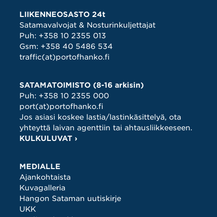
LIIKENNEOSASTO 24t
Satamavalvojat & Nosturinkuljettajat
Puh:
+358 10 2355 013
Gsm:
+358 40 5486 534
traffic(at)portofhanko.fi
SATAMATOIMISTO (8-16 arkisin)
Puh:
+358 10 2355 000
port(at)portofhanko.fi
Jos asiasi koskee lastia/lastinkäsittelyä, ota
yhteyttä laivan agenttiin tai ahtausliikkeeseen.
KULKULUVAT ›
MEDIALLE
Ajankohtaista
Kuvagalleria
Hangon Sataman uutiskirje
UKK