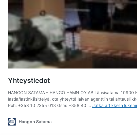
Yhteystiedot
HANGON SATAMA – HANGÖ HAMN OY AB Länsisatama 10900 HANKO
lastia/lastinkäsittelyä, ota yhteyttä laivan agenttiin tai ahtaus
Yhteys
Puh: +358 10 2355 013 Gsm: +358 40 …
Jatka artikkelin
lukemi
Hangon Satama